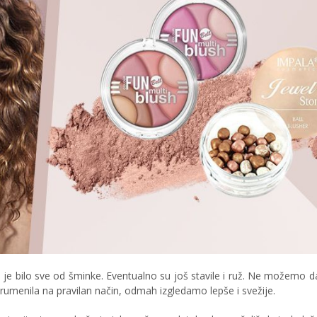
je bilo sve od šminke. Eventualno su još stavile i ruž. Ne možemo 
rumenila na pravilan način, odmah izgledamo lepše i svežije.