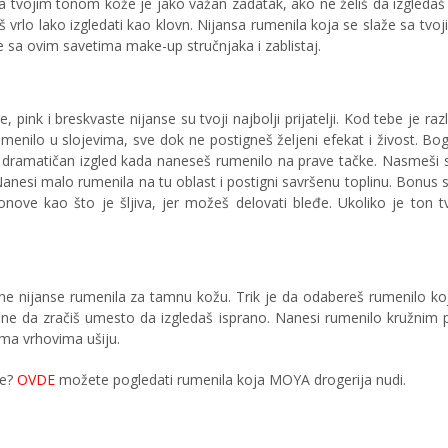
a tvojim tonom kože je jako važan zadatak, ako ne želiš da izgledaš
 vrlo lako izgledati kao klovn. Nijansa rumenila koja se slaže sa tv
 sa ovim savetima make-up stručnjaka i zablistaj.
, pink i breskvaste nijanse su tvoji najbolji prijatelji. Kod tebe je razl
menilo u slojevima, sve dok ne postigneš željeni efekat i živost. Bog
dramatičan izgled kada naneseš rumenilo na prave tačke. Nasmeši se
Nanesi malo rumenila na tu oblast i postigni savršenu toplinu. Bonus 
tonove kao što je šljiva, jer možeš delovati bleđe. Ukoliko je ton 
ne nijanse rumenila za tamnu kožu. Trik je da odabereš rumenilo ko
 čine da zračiš umesto da izgledaš isprano. Nanesi rumenilo kružnim
rema vrhovima ušiju.
že?
OVDE
možete pogledati rumenila koja MOYA drogerija nudi.