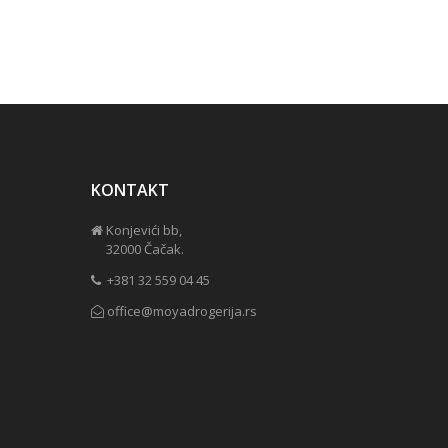
KONTAKT
Konjevići bb, 

     32000 Čačak.
 +381 32 559 04 45
office@moyadrogerija.rs