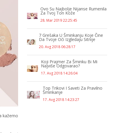
Ovo Su Najbolje Nijanse Rumenila
Za Tvoj Ton Kože
28. Mar 2019 22:25:45
7 Grešaka U Šminkanju Koje Čine
Da Tvoje Oči Izgledaju Sitnije
20. Avg 2018 06:28:17
Koji Prajmer Za Šminku Bi Mi
Najviše Odgovarao?
17. Avg 2018 14:26:04
Top Trikovi I Saveti Za Pravilno
Šminkanje
17. Avg 2018 14:23:27
da kažemo