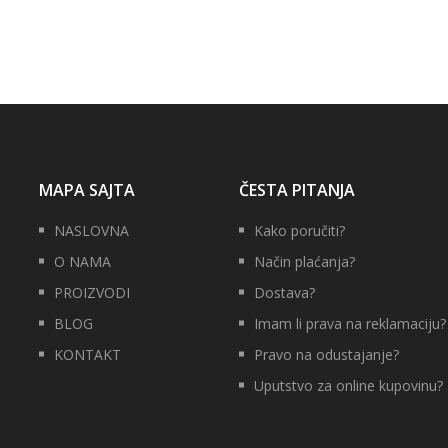
MAPA SAJTA
ČESTA PITANJA
NASLOVNA
Kako poručiti?
O NAMA
Način plaćanja?
PROIZVODI
Dostava?
BLOG
Imam li prava na reklamaciju?
KONTAKT
Pravo na odustajanje?
Uputstvo za online kupovinu?