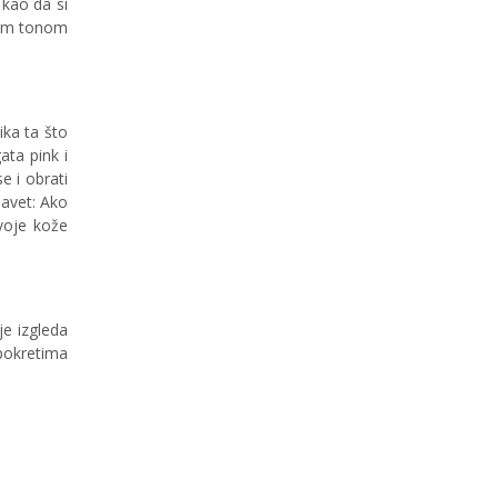
 kao da si
ojim tonom
ika ta što
ata pink i
 i obrati
savet: Ako
tvoje kože
je izgleda
 pokretima