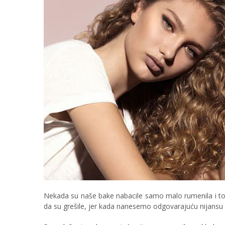
Nekada su naše bake nabacile samo malo rumenila i to 
da su grešile, jer kada nanesemo odgovarajuću nijansu 