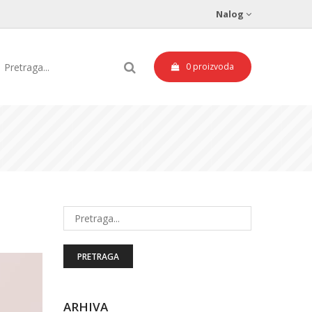
Nalog
Registrujte Se
Ulogujte Se
0 proizvoda
PRETRAGA
ARHIVA