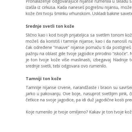
Pronalaženje odgovarajuće nijanse rumenila u skladu s
izašla iz cirkusa. Kada naneseš pogrešnu nijansu, možeš
kože čini tvoju šminku vrhunskom. Uskladi bakine savete
Srednje svetli ton
kože
Slično kao i kod tvojih prijateljica sa svetlim tonom kože
možeš da koristiš i tamnije nijanse, kao i da nanosiš ru
čak određene “mauve” nijanse pomažu ti da postigneš 
pažnju na oblast gde tvoje jagodice prirodno “iskoče”. 
je ton tvoje kože više maslinasti, izbegavaj hladnije 
srednje svetli, tebi odgovara ovo rumenilo.
Tamniji ton kože
Tamnije nijanse crvene, narandžaste i braon su savrše
jarko u pakovanju. Ove boje, nasuprot svetlijim pink,
četkice na svoje jagodice, pa idi duž jagodične kosti p
Koje rumenilo je tvoje omiljeno? Kakav je ton tvoje ko