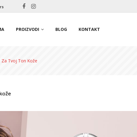
rs
MA
PROIZVODI
BLOG
KONTAKT
a Za Tvoj Ton Kože
 kože